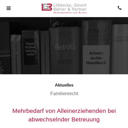
Aktuelles
Familienrecht
Mehrbedarf von Alleinerziehenden bei
abwechselnder Betreuung