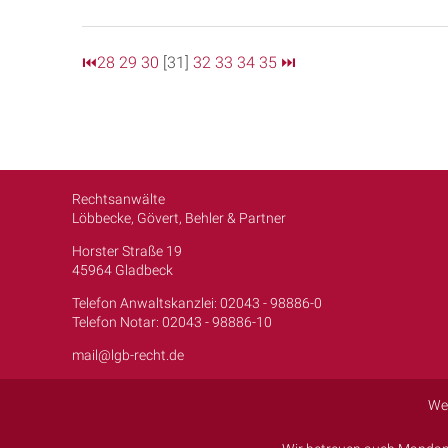
⏮
28
29
30
[31]
32
33
34
35
⏭
Rechtsanwälte
Löbbecke, Gövert, Behler & Partner
Horster Straße 19
45964 Gladbeck
Telefon Anwaltskanzlei: 02043 - 98886-0
Telefon Notar: 02043 - 98886-10
mail@lgb-recht.de
We