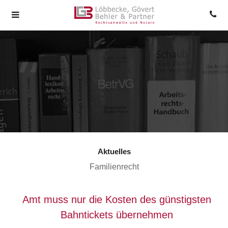
Aktuelles
Familienrecht
Amt muss nur die Kosten des günstigsten
Bahntickets übernehmen