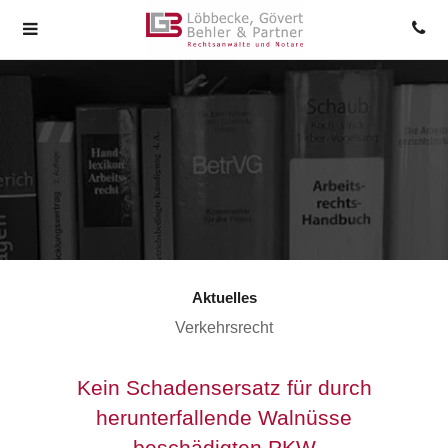
Aktuelles
Verkehrsrecht
Kein Schadensersatz für durch
herunterfallende Walnüsse
beschädigten PKW