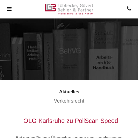
Aktuelles
Verkehrsrecht
OLG Karlsruhe zu PoliScan Speed
Bei geringfügigen Überschreitungen des zugelassenen